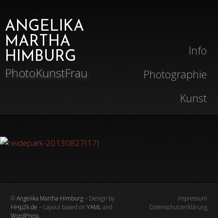
ANGELIKA
MARTHA
Info
HIMBURG
PhotoKunstFrau
Photographie
Kunst
©
Angelika Martha Himburg
– Design by
Impressum
HHp2k.de
– Layout based on
YAML
and
Datenschutzerklärung
WordPress